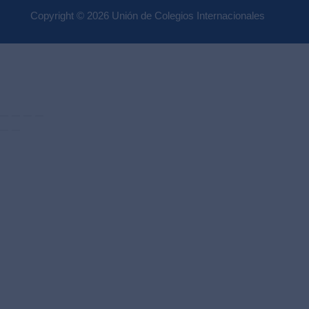
Copyright © 2026 Unión de Colegios Internacionales