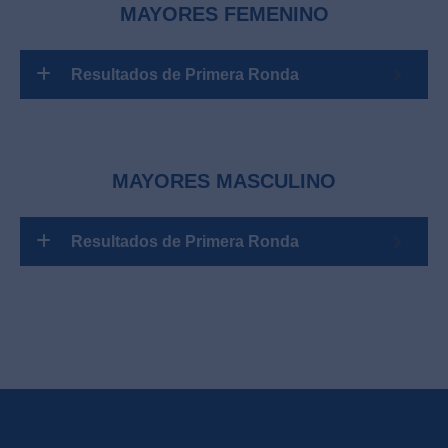
MAYORES FEMENINO
Resultados de Primera Ronda
MAYORES MASCULINO
Resultados de Primera Ronda