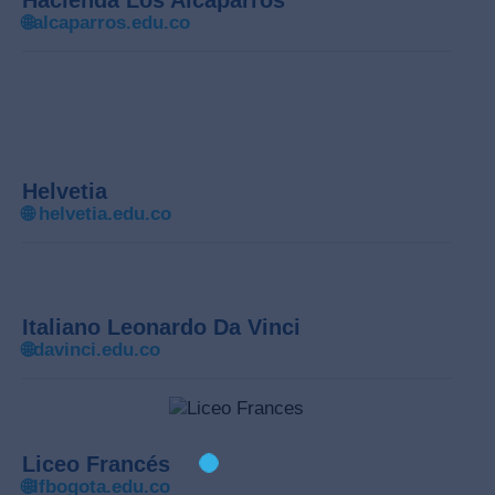
Hacienda Los Alcaparros
🌐
alcaparros.edu.co
Helvetia
🌐
helvetia.edu.co
Italiano Leonardo Da Vinci
🌐davinci.edu.co
Liceo Francés
🌐
lfbogota.edu.co