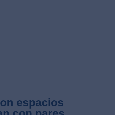
son espacios
an con pares