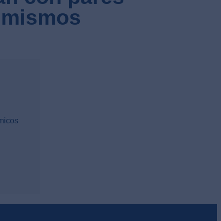
s mismos
micos