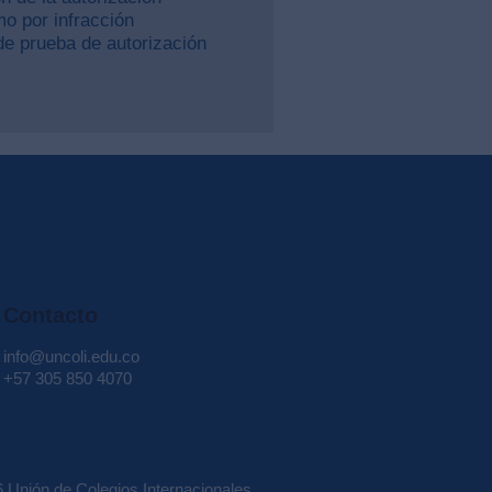
mo por infracción
 de prueba de autorización
Contacto
info@uncoli.edu.co
+57 305 850 4070
 Unión de Colegios Internacionales