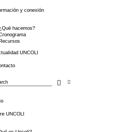
ormación y conexión
¿Qué hacemos?
Cronograma
Recursos
ctualidad UNCOLI
ontacto
io
re UNCOLI
ué es Uncoli?