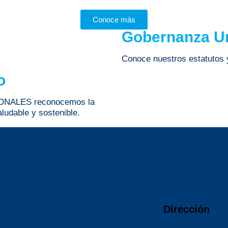
Conoce más
Gobernanza Un
Conoce nuestros estatutos y
o
ONALES reconocemos la
aludable y sostenible.
Dirección