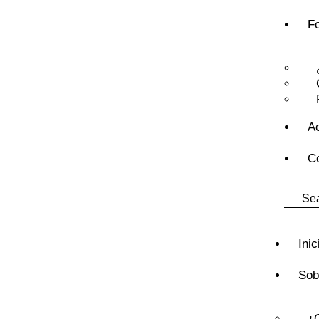
F
A
C
Inic
Sob
¿Q