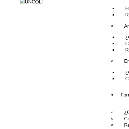
H
R
Ar
¿
C
R
E
¿
C
For
¿
C
R