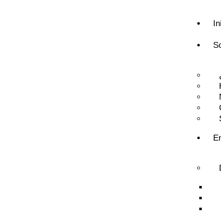
In
S
En