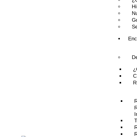
Hi
Nu
G
Se
Enc
D
¿
C
R
R
R
I
R
R