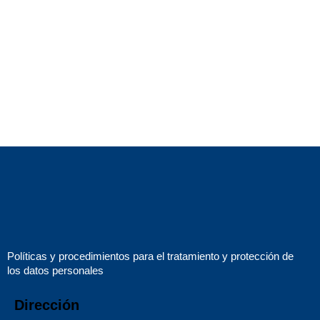
Con orgullo y tradición, seguimos
fieles a nuestro propósito:
formar comunidad, fortalecer
lazos y brindar experiencias
que trascienden generaciones
.
Políticas y procedimientos para el tratamiento y protección de
los datos personales
Dirección