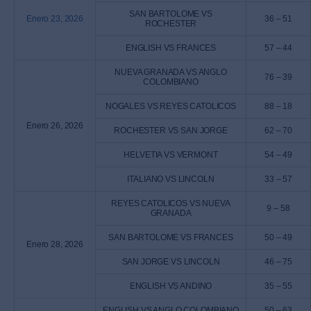
SAN BARTOLOME VS
Enero 23, 2026
36 – 51
ROCHESTER
ENGLISH VS FRANCES
57 – 44
NUEVA GRANADA VS ANGLO
76 – 39
COLOMBIANO
NOGALES VS REYES CATOLICOS
88 – 18
Enero 26, 2026
ROCHESTER VS SAN JORGE
62 – 70
HELVETIA VS VERMONT
54 – 49
ITALIANO VS LINCOLN
33 – 57
REYES CATOLICOS VS NUEVA
9 – 58
GRANADA
SAN BARTOLOME VS FRANCES
50 – 49
Enero 28, 2026
SAN JORGE VS LINCOLN
46 – 75
ENGLISH VS ANDINO
35 – 55
ENGLISH VS ANGLO COLOMBIANO
50 – 63