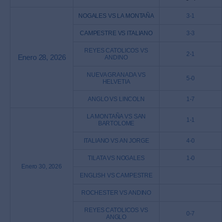
NOGALES VS LA MONTAÑA
3-1
CAMPESTRE VS ITALIANO
3-3
REYES CATOLICOS VS
2-1
Enero 28, 2026
ANDINO
NUEVA GRANADA VS
5-0
HELVETIA
ANGLO VS LINCOLN
1-7
LA MONTAÑA VS SAN
1-1
BARTOLOME
ITALIANO VS AN JORGE
4-0
TILATA VS NOGALES
1-0
Enero 30, 2026
ENGLISH VS CAMPESTRE
ROCHESTER VS ANDINO
REYES CATOLICOS VS
0-7
ANGLO