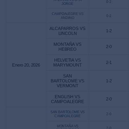
0-2
JORGE
CAMPOALEGRE VS
0-2
ANDINO
ALCAPARROS VS
1-2
LINCOLN
MONTAÑA VS
2-0
HEBREO
HELVETIA VS
2-1
Enero 20, 2026
MARYMOUNT
SAN
BARTOLOME VS
1-2
VERMONT
ENGLISH VS
2-0
CAMPOALEGRE
SAN BARTOLOME VS
2-0
CAMPOALEGRE
MONTAÑA VS
2-0