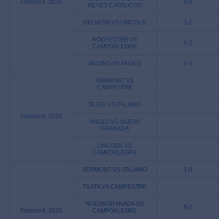
Febrero 4, 2026
6-0
REYES CATOLICOS
HELVETIA VS LINCOLN
1-2
ROCHESTER VS
6-2
CAMPOALEGRE
ANDINO VS ANGLO
1-4
VERMONT VS
CAMPESTRE
TILATA VS ITALIANO
Febrero 6, 2026
ANGLO VS NUEVA
GRANADA
LINCOLN VS
CAMPOALEGRE
VERMONT VS ITALIANO
1-0
TILATA VS CAMPESTRE
NUEVA GRANADA VS
8-2
Febrero 9, 2026
CAMPOALEGRE