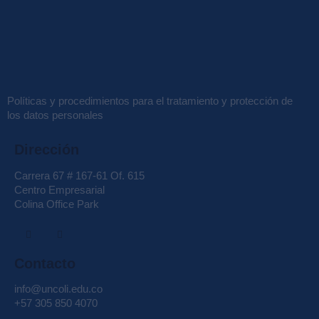
Políticas y procedimientos para el tratamiento y protección de
los datos personales
Dirección
Carrera 67 # 167-61 Of. 615
Centro Empresarial
Colina Office Park
Contacto
info@uncoli.edu.co
+57 305 850 4070