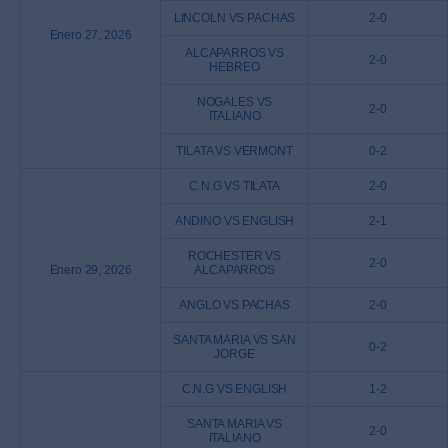
LINCOLN VS PACHAS
2-0
Enero 27, 2026
ALCAPARROS VS
2-0
HEBREO
NOGALES VS
2-0
ITALIANO
TILATA VS VERMONT
0-2
C.N.G VS TILATA
2-0
ANDINO VS ENGLISH
2-1
ROCHESTER VS
2-0
Enero 29, 2026
ALCAPARROS
ANGLO VS PACHAS
2-0
SANTA MARIA VS SAN
0-2
JORGE
C.N.G VS ENGLISH
1-2
SANTA MARIA VS
2-0
ITALIANO