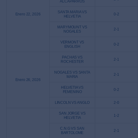
ALCAPARROS
SANTA MARIA VS
Enero 22, 2026
0-2
HELVETIA
MARYMOUNT VS
2-1
NOGALES
VERMONT VS
0-2
ENGLISH
PACHAS VS
2-1
ROCHESTER
NOGALES VS SANTA
2-1
MARIA
Enero 26, 2026
HELVETIA VS
0-2
FEMENINO
LINCOLN VS ANGLO
2-0
SAN JORGE VS
1-2
HELVETIA
C.N.G VS SAN
2-1
BARTOLOME