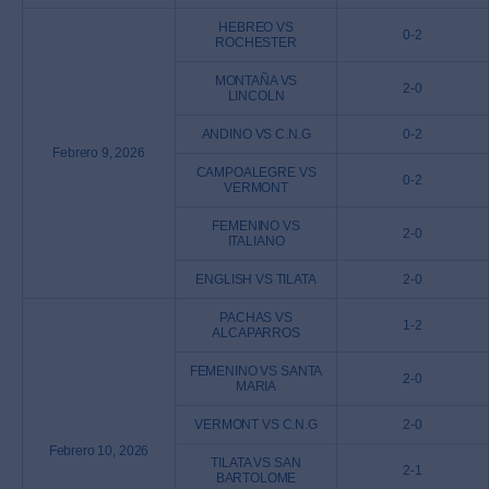
HEBREO VS
0-2
ROCHESTER
MONTAÑA VS
2-0
LINCOLN
ANDINO VS C.N.G
0-2
Febrero 9, 2026
CAMPOALEGRE VS
0-2
VERMONT
FEMENINO VS
2-0
ITALIANO
ENGLISH VS TILATA
2-0
PACHAS VS
1-2
ALCAPARROS
FEMENINO VS SANTA
2-0
MARIA
VERMONT VS C.N.G
2-0
Febrero 10, 2026
TILATA VS SAN
2-1
BARTOLOME