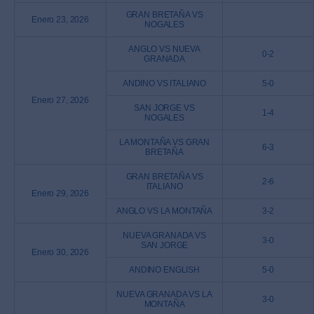
GRAN BRETAÑA VS
Enero 23, 2026
NOGALES
ANGLO VS NUEVA
0-2
GRANADA
ANDINO VS ITALIANO
5-0
Enero 27, 2026
SAN JORGE VS
1-4
NOGALES
LA MONTAÑA VS GRAN
6-3
BRETAÑA
GRAN BRETAÑA VS
2-6
ITALIANO
Enero 29, 2026
ANGLO VS LA MONTAÑA
3-2
NUEVA GRANADA VS
3-0
SAN JORGE
Enero 30, 2026
ANDINO ENGLISH
5-0
NUEVA GRANADA VS LA
3-0
MONTAÑA