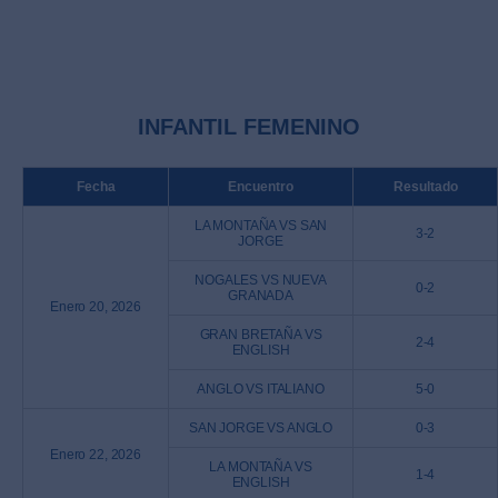
INFANTIL FEMENINO
Fecha
Encuentro
Resultado
LA MONTAÑA VS SAN
3-2
JORGE
NOGALES VS NUEVA
0-2
GRANADA
Enero 20, 2026
GRAN BRETAÑA VS
2-4
ENGLISH
ANGLO VS ITALIANO
5-0
SAN JORGE VS ANGLO
0-3
Enero 22, 2026
LA MONTAÑA VS
1-4
ENGLISH