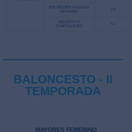
ROCHESTER VS NUEVA
2-3
GRANADA
HELVETIA VS
5-1
CAMPOALEGRE
BALONCESTO - II
TEMPORADA
MAYORES FEMENINO