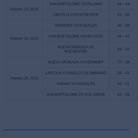
SAN BARTOLOME VS ITALIANO
64 – 44
Febrero 13, 2026
LINCOLN VS ROCHESTER
62 – 55
VERMONT VS NOGALES
40 – 63
SAN BARTOLOME VS HELVETIA
48 – 47
Febrero 16, 2026
NUEVA GRANADA VS
69 – 42
ROCHESTER
NUEVA GRANADA VS VERMONT
77 – 38
LINCOLN VS ANGLO COLOMBIANO
58 – 41
Febrero 18, 2026
ANDINO VS NOGALES
63 – 61
SAN BARTOLOME VS SAN JORGE
42 – 53