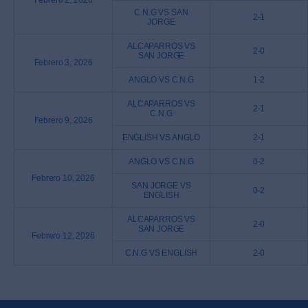
Febrero 2, 2026
C.N.G VS SAN
2-1
JORGE
ALCAPARROS VS
2-0
SAN JORGE
Febrero 3, 2026
ANGLO VS C.N.G
1-2
ALCAPARROS VS
2-1
C.N.G
Febrero 9, 2026
ENGLISH VS ANGLO
2-1
ANGLO VS C.N.G
0-2
Febrero 10, 2026
SAN JORGE VS
0-2
ENGLISH
ALCAPARROS VS
2-0
SAN JORGE
Febrero 12, 2026
C.N.G VS ENGLISH
2-0