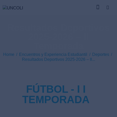
Resultados Deportivos
2025-2026 – II
Temporada
Home
Encuentros y Experiencia Estudiantil
Deportes
Resultados Deportivos 2025-2026 – II...
FÚTBOL - I I
TEMPORADA