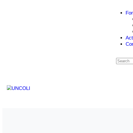
For
Ac
Con