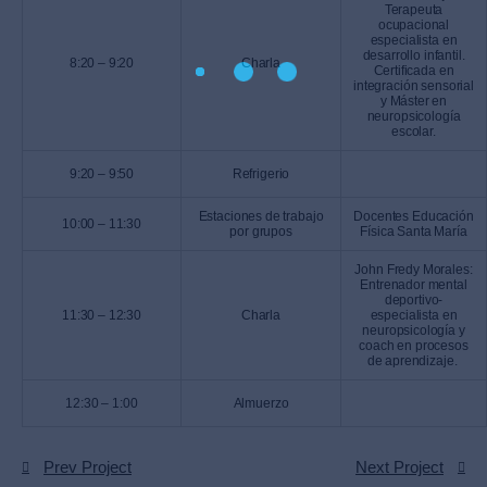
Terapeuta
ocupacional
especialista en
desarrollo infantil.
8:20 – 9:20
Charla
Certificada en
integración sensorial
y Máster en
neuropsicología
escolar.
9:20 – 9:50
Refrigerio
Estaciones de trabajo
Docentes Educación
10:00 – 11:30
por grupos
Física Santa María
John Fredy Morales:
Entrenador mental
deportivo-
11:30 – 12:30
Charla
especialista en
neuropsicología y
coach en procesos
de aprendizaje.
12:30 – 1:00
Almuerzo
Prev Project
Next Project