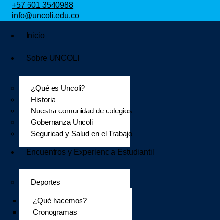
+57 601 3540988
info@uncoli.edu.co
Inicio
Sobre UNCOLI
¿Qué es Uncoli?
Historia
Nuestra comunidad de colegios
Gobernanza Uncoli
Seguridad y Salud en el Trabajo
Encuentros y Experiencia Estudiantil
Deportes
¿Qué hacemos?
Cronogramas