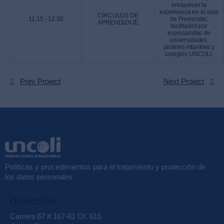
enriquecer la
experiencia en el aula
CÍRCULOS DE
11:15 - 12:30
de Preescolar,
APRENDIZAJE
facilitados por
especialistas de
universidades,
jardines infantiles y
colegios UNCOLI.
Prev Project
Next Project
Políticas y procedimientos para el tratamiento y protección de
los datos personales
Dirección
Carrera 67 # 167-61 Of. 615