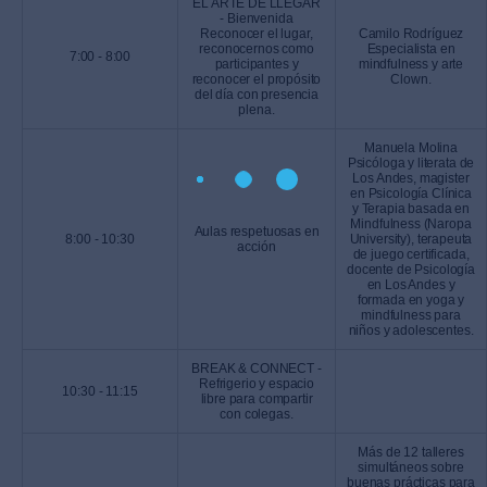
EL ARTE DE LLEGAR
- Bienvenida
Reconocer el lugar,
Camilo Rodríguez
reconocernos como
Especialista en
7:00 - 8:00
participantes y
mindfulness y arte
reconocer el propósito
Clown.
del día con presencia
plena.
Manuela Molina
Psicóloga y literata de
Los Andes, magister
en Psicología Clínica
y Terapia basada en
Mindfulness (Naropa
Aulas respetuosas en
8:00 - 10:30
University), terapeuta
acción
de juego certificada,
docente de Psicología
en Los Andes y
formada en yoga y
mindfulness para
niños y adolescentes.
BREAK & CONNECT -
Refrigerio y espacio
10:30 - 11:15
libre para compartir
con colegas.
Más de 12 talleres
simultáneos sobre
buenas prácticas para