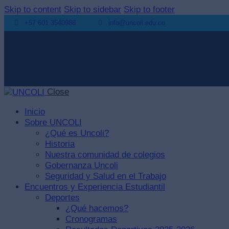
Skip to content
Skip to sidebar
Skip to footer
+57 601 3540988
info@uncoli.edu.co
Close
Inicio
Sobre UNCOLI
¿Qué es Uncoli?
Historia
Nuestra comunidad de colegios
Gobernanza Uncoli
Seguridad y Salud en el Trabajo
Encuentros y Experiencia Estudiantil
Deportes
¿Qué hacemos?
Cronogramas