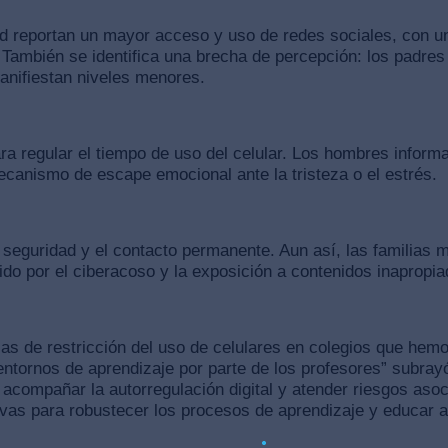
d reportan un mayor acceso y uso de redes sociales, con u
 También se identifica una brecha de percepción: los padres
anifiestan niveles menores.
ara regular el tiempo de uso del celular. Los hombres infor
ecanismo de escape emocional ante la tristeza o el estrés.
 la seguridad y el contacto permanente. Aun así, las familia
 por el ciberacoso y la exposición a contenidos inapropia
cas de restricción del uso de celulares en colegios que he
entornos de aprendizaje por parte de los profesores” subra
ra acompañar la autorregulación digital y atender riesgos aso
as para robustecer los procesos de aprendizaje y educar a