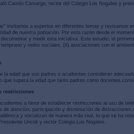
eñaló Camilo Camargo, rector del Colegio Los Nogales y pre
 invitamos a expertos en diferentes temas y revisamos est
idad de nuestra población. Por esta razón desde el momento
ocumentar y medir esta iniciativa. Este estudio, el primero
temprano y redes sociales, (ii) asociaciones con el ambiente 
s
 de la edad que sus padres o acudientes consideran adecuad
o que supera la edad que tanto padres como docentes cons
 restricciones
cudientes a favor de establecer restricciones al uso de tel
s de atención, participación y disminución de distracciones
adémica y socializan de manera más real, lo que se ha rela
residente Uncoli y rector Colegio Los Nogales.