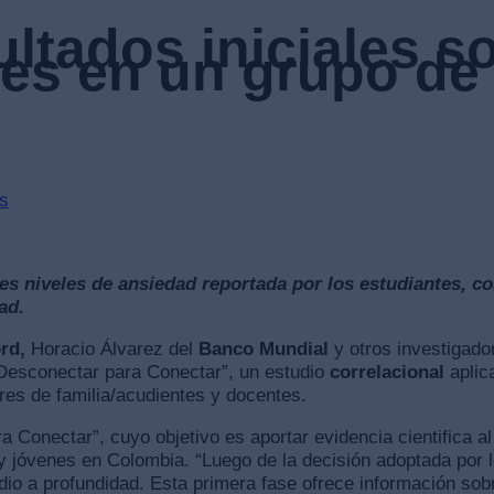
tados iniciales so
les en un grupo de
s
res niveles de ansiedad reportada por los estudiantes, 
ad.
rd,
Horacio Álvarez del
Banco Mundial
y otros investigado
“Desconectar para Conectar”, un estudio
correlacional
aplic
res de familia/acudientes y docentes.
ra Conectar”, cuyo objetivo es aportar evidencia cientifica 
 jóvenes en Colombia. “Luego de la decisión adoptada por l
dio a profundidad. Esta primera fase ofrece información sob