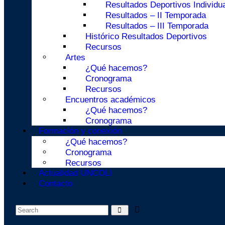
Resultados Deportivos Individu
Resultados – II Temporada
Resultados – III Temporada
Histórico Resultados Deportivos
Recursos
Artes
¿Qué hacemos?
Cronograma
Recursos
Encuentros académicos
¿Qué hacemos?
Cronograma
Formación y conexión
¿Qué hacemos?
Cronograma
Recursos
Actualidad UNCOLI
Contacto