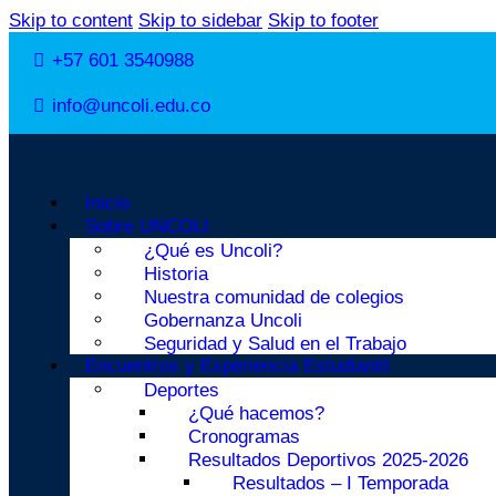
Skip to content
Skip to sidebar
Skip to footer
+57 601 3540988
info@uncoli.edu.co
Inicio
Sobre UNCOLI
¿Qué es Uncoli?
Historia
Nuestra comunidad de colegios
Gobernanza Uncoli
Seguridad y Salud en el Trabajo
Encuentros y Experiencia Estudiantil
Deportes
¿Qué hacemos?
Cronogramas
Resultados Deportivos 2025-2026
Resultados – I Temporada