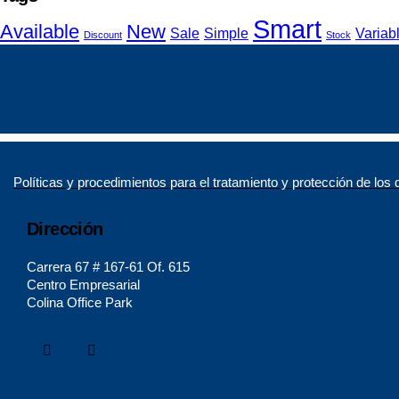
Smart
Available
New
Sale
Simple
Variab
Discount
Stock
Políticas y procedimientos para el tratamiento y protección de los
Dirección
Carrera 67 # 167-61 Of. 615
Centro Empresarial
Colina Office Park
instagram
linkedin