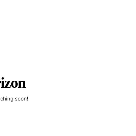
rizon
nching soon!