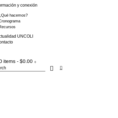
ormación y conexión
¿Qué hacemos?
Cronograma
Recursos
ctualidad UNCOLI
ontacto
0 items
-
$0.00
0