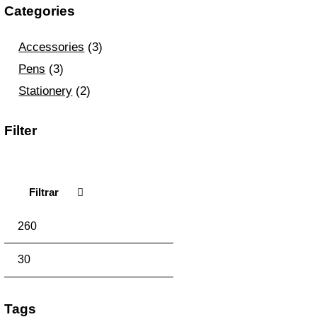
Categories
Accessories
(3)
Pens
(3)
Stationery
(2)
Filter
Filtrar
Precio
Precio
mínimo
máximo
Tags