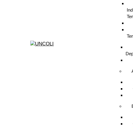
Ind
Te
Te
Dep