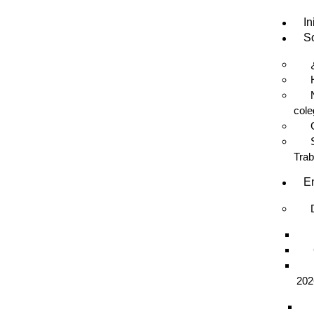
In
S
cole
Trab
En
202