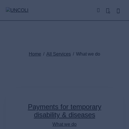
0
What we do
Home
All Services
What we do
Payments for temporary
disability & diseases
What we do